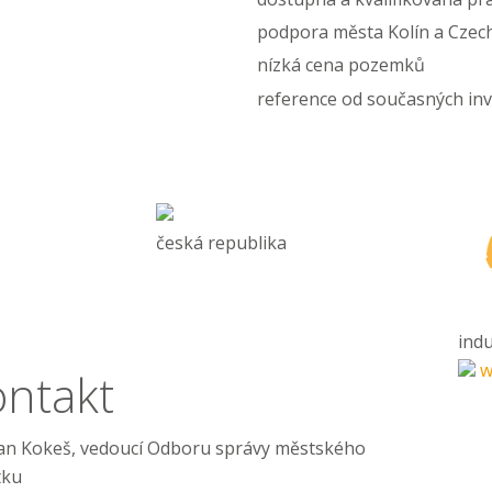
podpora města Kolín a Czec
nízká cena pozemků
reference od současných in
česká republika
indu
w
ontakt
Jan Kokeš, vedoucí Odboru správy městského
tku