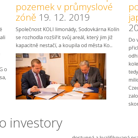
pozemek v průmyslové
p
zóně
19. 12. 2019
ja
2
é
Společnost KOLI limonády, Sodovkárna Kolín
ali
se rozhodla rozšířit svůj areál, který jim již
Do 
kapacitně nestačí, a koupila od města Ko...
přic
a
odh
kole
G o
tedy
sa,
mili
Cze
zalo
skor
o investory
dostupná a kvalifikovaná pra