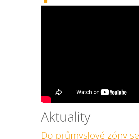
Aktuality
Do průmyslové zóny s