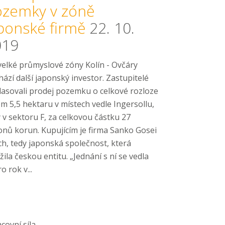
ozemky v zóně
ponské firmě
22. 10.
019
velké průmyslové zóny Kolín - Ovčáry
hází další japonský investor. Zastupitelé
lasovali prodej pozemku o celkové rozloze
m 5,5 hektaru v místech vedle Ingersollu,
 v sektoru F, za celkovou částku 27
onů korun. Kupujícím je firma Sanko Gosei
ch, tedy japonská společnost, která
žila českou entitu. „Jednání s ní se vedla
o rok v...
covní síla