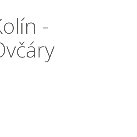
olín -
Ovčáry