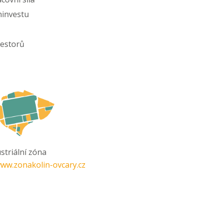
hinvestu
vestorů
striální zóna
ww.zonakolin-ovcary.cz