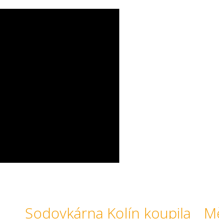
e
Sodovkárna Kolín koupila
Mě